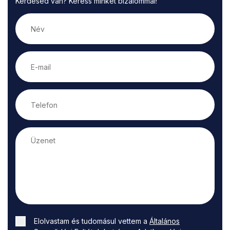
Kérdésed van? Keress minket bizalommal!
Elolvastam és tudomásul vettem a
Általános