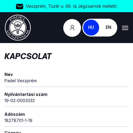
Veszprém, Tüzér u. 49. (a Jégcsarnok mellett)
HU
EN
KAPCSOLAT
Név
Padel Veszprém
Nyilvántartási szám
19-02-0003332
Adószám
18278701-1-19
Cégnév