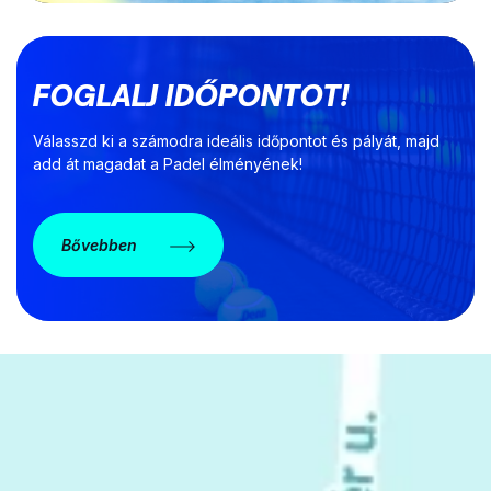
FOGLALJ IDŐPONTOT!
Válasszd ki a számodra ideális időpontot és pályát, majd
add át magadat a Padel élményének!
Bővebben