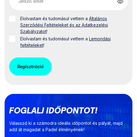
Elolvastam és tudomásul vettem a
Általános
Szerződési Feltételeket és az Adatkezelési
Szabályzatot
!
Elolvastam és tudomásul vettem a
Lemondási
feltételeket
!
Regisztráció
FOGLALJ IDŐPONTOT!
Válasszd ki a számodra ideális időpontot és pályát, majd
add át magadat a Padel élményének!