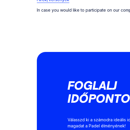
In case you would like to participate on our comp
FOGLALJ
IDŐPONTO
Válasszd ki a számodra ideális i
magadat a Padel élményének!