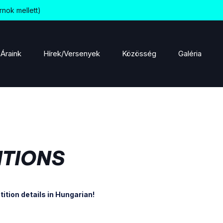
rnok mellett)
Áraink
Hírek/Versenyek
Közösség
Galéria
TIONS
ition details in Hungarian!