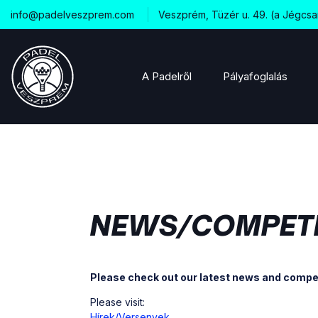
info@padelveszprem.com
Veszprém, Tüzér u. 49. (a Jégcsa
A Padelről
Pályafoglalás
NEWS/COMPETI
Please check out our latest news and compet
Please visit:
Hírek/Versenyek