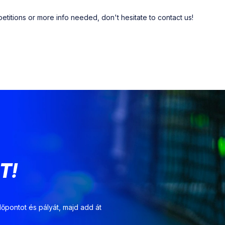
etitions or more info needed, don't hesitate to contact us!
T!
dőpontot és pályát, majd add át